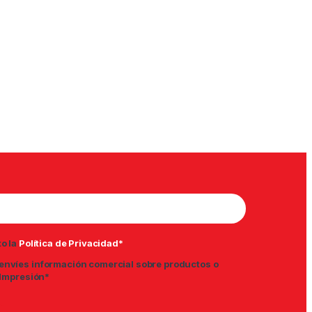
to la
Política de Privacidad*
envíes información comercial sobre productos o
 Impresión*