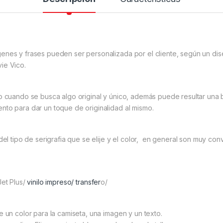
genes y frases pueden ser personalizada por el cliente, según un di
ie Vico.
to cuando se busca algo original y único, además puede resultar un
nto para dar un toque de originalidad al mismo.
l tipo de serigrafia que se elije y el color, en general son muy conv
Jet Plus/
vinilo impreso/
transfer
o/
e un color para la camiseta, una imagen y un texto.