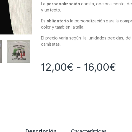
La
personalización
consta, opcionalmente, de 
y un texto.
Es
obligatorio
la personalización para la compra
color y también la talla.
El precio varia según la unidades pedidas, del t
camisetas.
Ran
12,00
€
-
16,00
€
Descripción
Características