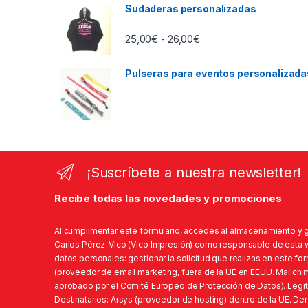
Sudaderas personalizadas
Rango de precios: desd
25,00
€
26,00
€
-
Pulseras para eventos personalizada
¡Suscríbete a nuestra newsletter!
Recibe todas las novedades y promociones
Al cumplimentar este formulario, accedes al almacenamiento y 
Carlos Pérez-Vico (Vico Impresión) como responsable de esta we
datos personales: gestionar la solicitud que realizas en este fo
(proveedor de email marketing, fuera de la UE en EEUU. Mailchi
aprobado por el Comité Europeo de Protección de Datos). Legit
Destinatarios: Arsys (proveedor de hosting) dentro de la UE. D