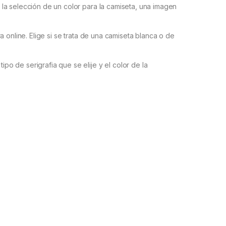
la selección de un color para la camiseta, una imagen
 online. Elige si se trata de una camiseta blanca o de
ipo de serigrafia que se elije y el color de la
go de precios: desde 12,0