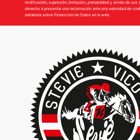
rectificación, supresión, limitación, portabilidad y olvido de su
derecho a presentar una reclamación ante una autoridad de contr
detallada sobre Protección de Datos en la web.