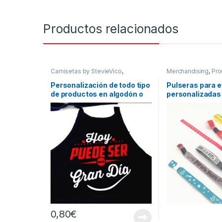
Productos relacionados
Camisetas by StevieVico
,
Merchandising
,
Pro
Camisetas Personalizadas
,
Personalizados
Productos Personalizados
Personalización de todo tipo
Pulseras para 
de productos en algodón o
personalizadas
poliester
0,80
€