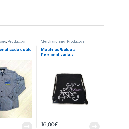
bajo
,
Productos
Merchandising
,
Productos
Personalizados
,
Venta Online
nalizada estilo
Mochilas/bolsas
Personalizadas
16,00
€