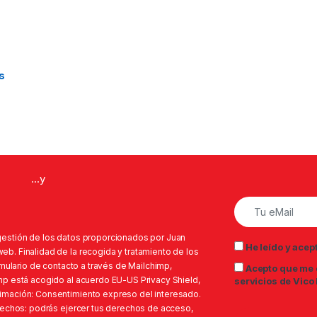
e 25,00€ hasta 26,00€
s
...y
gestión de los datos proporcionados por Juan
He leído y acep
b. Finalidad de la recogida y tratamiento de los
rmulario de contacto a través de Mailchimp,
Acepto que me 
mp está acogido al acuerdo EU-US Privacy Shield,
servicios de Vico
imación: Consentimiento expreso del interesado.
erechos: podrás ejercer tus derechos de acceso,