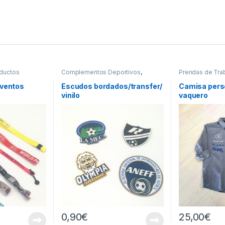
ductos
Complementos Deportivos
,
Prendas de Tra
Equipaciones Deportivas
,
Personalizados
Productos Personalizados
eventos
Escudos bordados/transfer/
Camisa perso
vinilo
vaquero
0,90
€
25,00
€