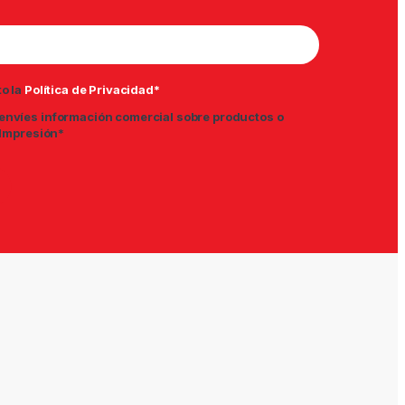
to la
Política de Privacidad*
envíes información comercial sobre productos o
 Impresión*