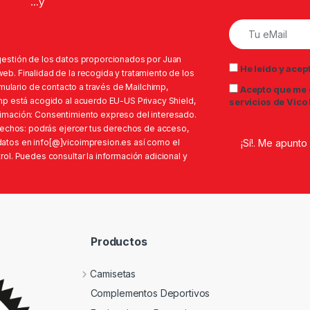
...y
gestión de los datos proporcionados por Juan
He leído y acep
b. Finalidad de la recogida y tratamiento de los
rmulario de contacto a través de Mailchimp,
Acepto que me 
mp está acogido al acuerdo EU-US Privacy Shield,
servicios de Vico
imación: Consentimiento expreso del interesado.
erechos: podrás ejercer tus derechos de acceso,
s datos en info[@]vicoimpresion.es así como el
ol. Puedes consultar la información adicional y
Productos
Camisetas
Complementos Deportivos