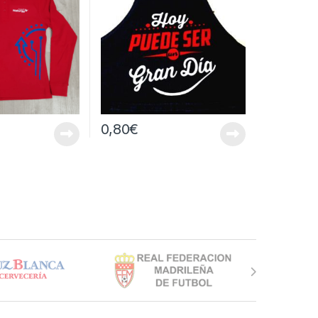
0,80
€
e producto