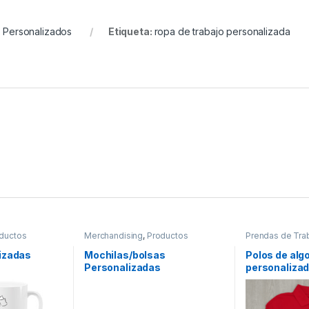
 Personalizados
Etiqueta:
ropa de trabajo personalizada
ductos
Merchandising
,
Productos
Prendas de Tra
nta Online
Personalizados
,
Venta Online
izadas
Mochilas/bolsas
Polos de al
Personalizadas
personalizad
empresa elé