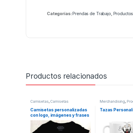
Categorías:
Prendas de Trabajo
,
Productos
Productos relacionados
Camisetas
,
Camisetas
Merchandising
,
Pro
Personalizadas
,
Productos
Personalizados
,
Ve
Personalizados
,
Venta Online
Camisetas personalizadas
Tazas Personal
con logo, imágenes y frases