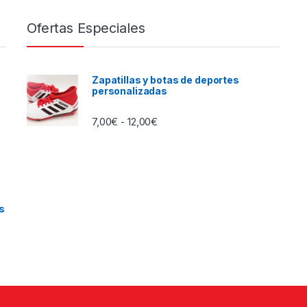
Ofertas Especiales
Zapatillas y botas de deportes
personalizadas
Rango de precios: desde 7,00€ h
7,00
€
12,00
€
-
e 25,00€ hasta 26,00€
s