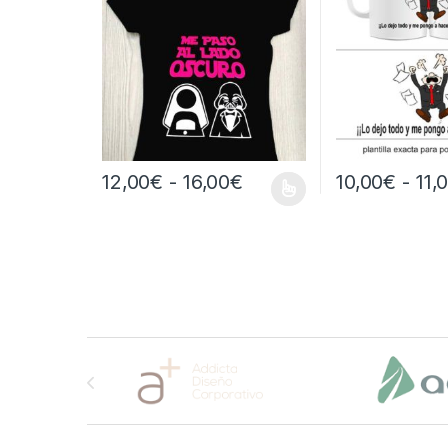
Rango de precios: de
12,00
€
-
16,00
€
10,00
€
-
11,
Este producto tiene múltiples variantes. Las opcione
Este producto tie
Brands Carousel