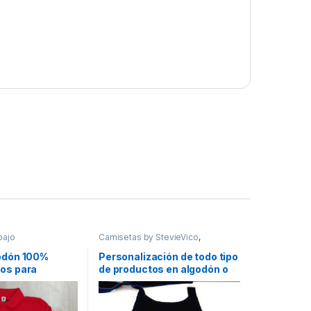
bajo
Camisetas by StevieVico
,
Camisetas Personalizadas
,
Productos Personalizados
godón 100%
Personalización de todo tipo
os para
de productos en algodón o
ctrica
poliester