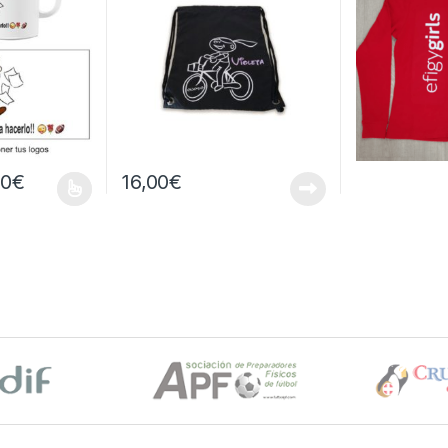
sde 12,00€ hasta 16,00€
Rango de precios: desde 10,00€ hasta 11,00€
00
€
16,00
€
s se pueden elegir en la página de producto
ne múltiples variantes. Las opciones se pueden elegir en la página d