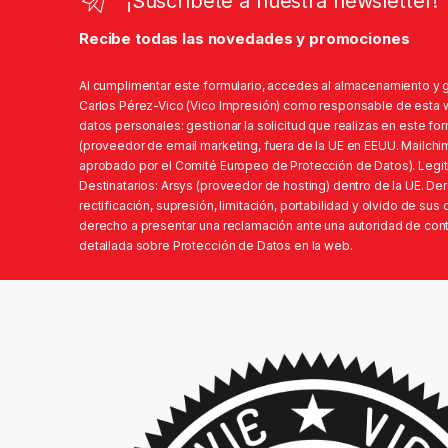
¡Suscríbete a nuestra newsletter!
Recibe todas las novedades y promociones
Al cumplimentar este formulario, accedes al almacenamiento y 
Carlos Pérez-Vico (Vico Impresión) como responsable de esta we
datos personales: gestionar la solicitud que realizas en este fo
(proveedor de email marketing, fuera de la UE en EEUU. Mailchi
aprobado por el Comité Europeo de Protección de Datos). Legit
Destinatarios: Arsys (proveedor de hosting) dentro de la UE. D
rectificación, supresión, limitación, portabilidad y olvido de su
derecho a presentar una reclamación ante una autoridad de contr
detallada sobre Protección de Datos en la web.