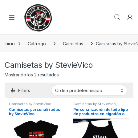
Skip to navigation
Skip to content
Open
Inicio
Catálogo
Camisetas
Camisetas by Stevie
Camisetas by StevieVico
Mostrando los 2 resultados
Filters
Camisetas by StevieVico
Camisetas by StevieVico
,
Camisetas Personalizadas
,
Camisetas personalizadas
Personalización de todo tipo
Productos Personalizados
by StevieVico
de productos en algodón o
poliester