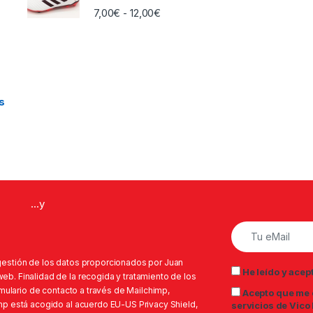
Rango de precios: desde 7,00€ h
7,00
€
12,00
€
-
e 25,00€ hasta 26,00€
s
...y
gestión de los datos proporcionados por Juan
He leído y acep
b. Finalidad de la recogida y tratamiento de los
rmulario de contacto a través de Mailchimp,
Acepto que me 
mp está acogido al acuerdo EU-US Privacy Shield,
servicios de Vico