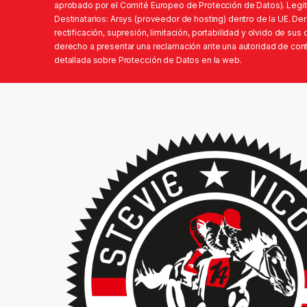
aprobado por el Comité Europeo de Protección de Datos). Legit
Destinatarios: Arsys (proveedor de hosting) dentro de la UE. D
rectificación, supresión, limitación, portabilidad y olvido de su
derecho a presentar una reclamación ante una autoridad de contr
detallada sobre Protección de Datos en la web.