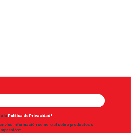
asta 12,00€
to la
Política de Privacidad*
envíes información comercial sobre productos o
 Impresión*