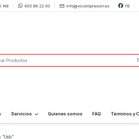
0 148
605 88 22 63
info@vicoimpresion.es
FB
or:
o
Servicios
Quíenes somos
FAQ
Términos y 
s “Usb”