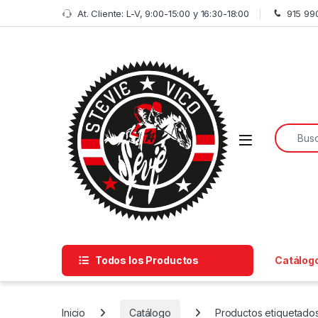
Skip to navigation
Skip to content
At. Cliente: L-V, 9:00-15:00 y 16:30-18:00
915 99
Search f
Open
Todos los Productos
Catálog
Inicio
Catálogo
Productos etiquetado