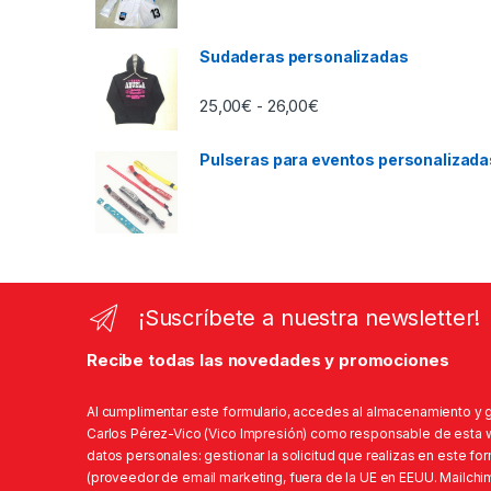
Sudaderas personalizadas
Rango de precios: desd
25,00
€
26,00
€
-
Pulseras para eventos personalizada
¡Suscríbete a nuestra newsletter!
Recibe todas las novedades y promociones
Al cumplimentar este formulario, accedes al almacenamiento y 
Carlos Pérez-Vico (Vico Impresión) como responsable de esta we
datos personales: gestionar la solicitud que realizas en este fo
(proveedor de email marketing, fuera de la UE en EEUU. Mailchi