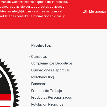
imación: Consentimiento expreso del interesado.
erechos: podrás ejercer tus derechos de acceso,
s datos en info[@]vicoimpresion.es así como el
ol. Puedes consultar la información adicional y
Productos
Camisetas
Complementos Deportivos
Equipaciones Deportivas
Merchandising
Pancartas
Prendas de Trabajo
Productos Personalizados
Rotulación Negocios