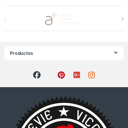
Brands Carousel
Productos