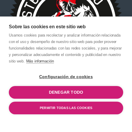
Sobre las cookies en este sitio web
Usamos cookies para recolectar y analizar información relacionada
con el uso y desempeño de nuestro sitio web para poder proveer
funcionalidades relacionadas con las redes sociales, y para mejorar
y personalizar adecuadamente el contenido y publicidad en nuestro
sitio web.
Más información
Configuración de cookies
¿Alguna Pregunta?
DENEGAR TODO
¡Llámanos!
915 990 148 ó 605
PERMITIR TODAS LAS COOKIES
88 22 63