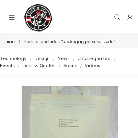
Skip to navigation
Skip to content
Open
Inicio
Posts etiquetados “packaging personalizado”
Technology
Design
News
Uncategorized
Events
Links & Quotes
Social
Videos