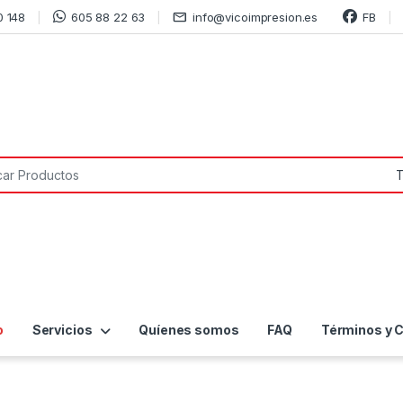
0 148
605 88 22 63
info@vicoimpresion.es
FB
or:
o
Servicios
Quíenes somos
FAQ
Términos y 