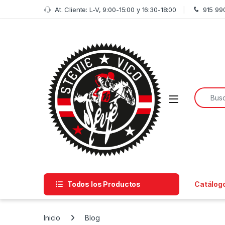
Skip to navigation
Skip to content
At. Cliente: L-V, 9:00-15:00 y 16:30-18:00
915 99
Search f
Open
Todos los Productos
Catálog
Inicio
Blog