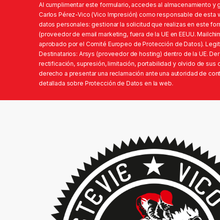
Al cumplimentar este formulario, accedes al almacenamiento y 
Carlos Pérez-Vico (Vico Impresión) como responsable de esta we
datos personales: gestionar la solicitud que realizas en este fo
(proveedor de email marketing, fuera de la UE en EEUU. Mailchi
aprobado por el Comité Europeo de Protección de Datos). Legit
Destinatarios: Arsys (proveedor de hosting) dentro de la UE. D
rectificación, supresión, limitación, portabilidad y olvido de su
derecho a presentar una reclamación ante una autoridad de contr
detallada sobre Protección de Datos en la web.