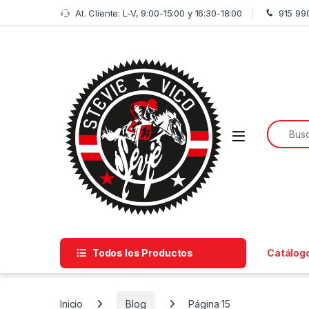
Skip to navigation
Skip to content
At. Cliente: L-V, 9:00-15:00 y 16:30-18:00
915 99
Search f
Open
Todos los Productos
Catálog
Inicio
Blog
Página 15