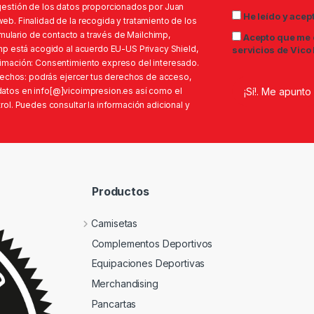
gestión de los datos proporcionados por Juan
He leído y acep
b. Finalidad de la recogida y tratamiento de los
rmulario de contacto a través de Mailchimp,
Acepto que me 
mp está acogido al acuerdo EU-US Privacy Shield,
servicios de Vico
imación: Consentimiento expreso del interesado.
erechos: podrás ejercer tus derechos de acceso,
s datos en info[@]vicoimpresion.es así como el
ol. Puedes consultar la información adicional y
Productos
Camisetas
Complementos Deportivos
Equipaciones Deportivas
Merchandising
Pancartas