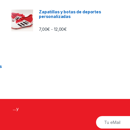
Zapatillas y botas de deportes
personalizadas
Rango de precios: desde 7,00€ h
7,00
€
12,00
€
-
e 25,00€ hasta 26,00€
s
...y