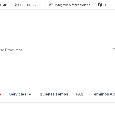
0 148
605 88 22 63
info@vicoimpresion.es
FB
or:
o
Servicios
Quíenes somos
FAQ
Términos y 