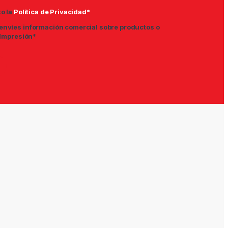
to la
Política de Privacidad*
envíes información comercial sobre productos o
 Impresión*