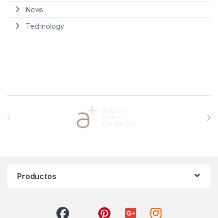
News
Technology
Brands Carousel
Productos