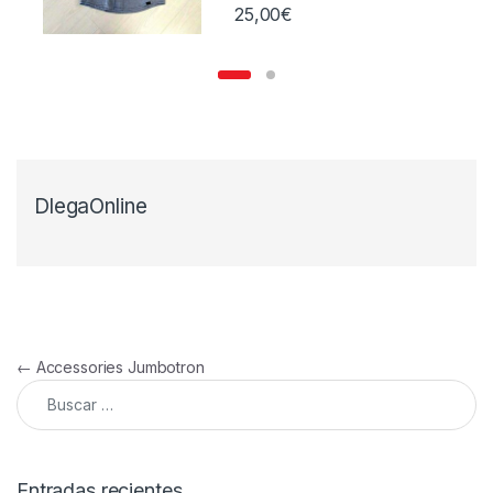
25,00
€
DlegaOnline
Navegación de entradas
←
Accessories Jumbotron
Buscar:
Entradas recientes